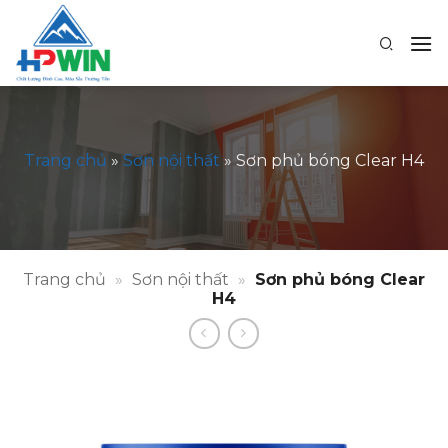
Bỏ
qua
nội
dung
Trang chủ
»
Sơn nội thất
»
Sơn phủ bóng Clear H4
Trang chủ
»
Sơn nội thất
»
Sơn phủ bóng Clear
H4