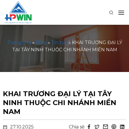
Bỏ
qua
nội
dung
Trang chủ
»
Blog
»
Tin tức
»
KHAI TRƯƠNG ĐẠI LÝ
TẠI TÂY NINH THUỘC CHI NHÁNH MIỀN NAM
KHAI TRƯƠNG ĐẠI LÝ TẠI TÂY
NINH THUỘC CHI NHÁNH MIỀN
NAM
27.10.2025
Chia sẽ