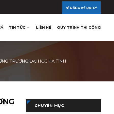
ĐĂNG KÝ ĐẠI LÝ
IÁ
TIN TỨC
LIÊN HỆ
QUY TRÌNH THI CÔNG
ỜNG TRƯỜNG ĐẠI HỌC HÀ TĨNH
ỜNG
CHUYÊN MỤC