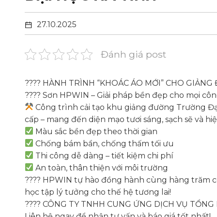
27.10.2025
Đánh giá post
???? HÀNH TRÌNH “KHOÁC ÁO MỚI” CHO GIẢNG
???? Sơn HPWIN – Giải pháp bền đẹp cho mọi công
Công trình cải tạo khu giảng đường Trường Đại
cấp – mang đến diện mạo tươi sáng, sạch sẽ và hiệ
Màu sắc bền đẹp theo thời gian
Chống bám bẩn, chống thấm tối ưu
Thi công dễ dàng – tiết kiệm chi phí
An toàn, thân thiện với môi trường
???? HPWIN tự hào đồng hành cùng hàng trăm cô
học tập lý tưởng cho thế hệ tương lai!
???? CÔNG TY TNHH CUNG ỨNG DỊCH VỤ TỔN
Liên hệ ngay để nhận tư vấn và báo giá tốt nhất!