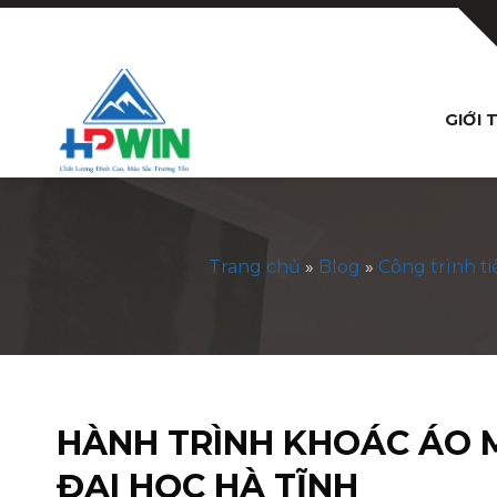
Bỏ
qua
nội
dung
GIỚI 
Trang chủ
»
Blog
»
Công trình ti
HÀNH TRÌNH KHOÁC ÁO 
ĐẠI HỌC HÀ TĨNH