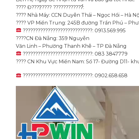
???? Đ????̣???? ????????????̉:
???? Nhà Máy: CCN Duyên Thái – Ngọc Hồi – Hà Nộ
???? VP Miền Trung: 245B đường Trần Phú – Phư
????????????????????????????: 0913.569.995
????CN Đà Nẵng: 359 Nguyễn
Văn Linh – Phường Thanh Khê – TP Đà Nẵng
????????????????????????????: 083 3847779
???? CN Khu Vực Miền Nam: Số 17- Đường D11- kh
????????????????????????????: 0902.658.658
Trình
chơi
Video