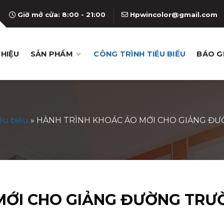
Giờ mở cửa: 8:00 - 21:00
Hpwincolor@gmail.com
THIỆU
SẢN PHẨM
CÔNG TRÌNH TIÊU BIỂU
BÁO G
êu biểu
»
HÀNH TRÌNH KHOÁC ÁO MỚI CHO GIẢNG ĐƯ
MỚI CHO GIẢNG ĐƯỜNG TRƯ