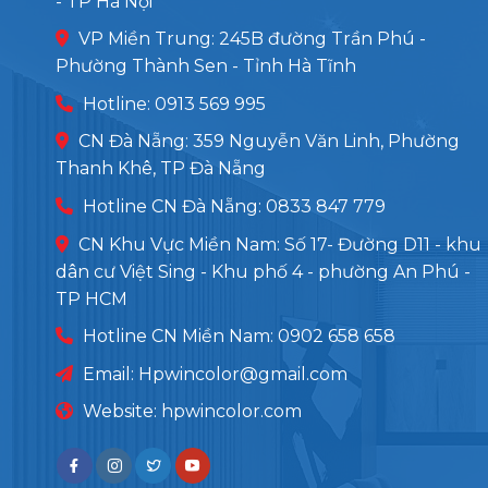
- TP Hà Nội
VP Miền Trung: 245B đường Trần Phú -
Phường Thành Sen - Tỉnh Hà Tĩnh
Hotline: 0913 569 995
CN Đà Nẵng: 359 Nguyễn Văn Linh, Phường
Thanh Khê, TP Đà Nẵng
Hotline CN Đà Nẵng: 0833 847 779
CN Khu Vực Miền Nam: Số 17- Đường D11 - khu
dân cư Việt Sing - Khu phố 4 - phường An Phú -
TP HCM
Hotline CN Miền Nam: 0902 658 658
Email:
Hpwincolor@gmail.com
Website: hpwincolor.com