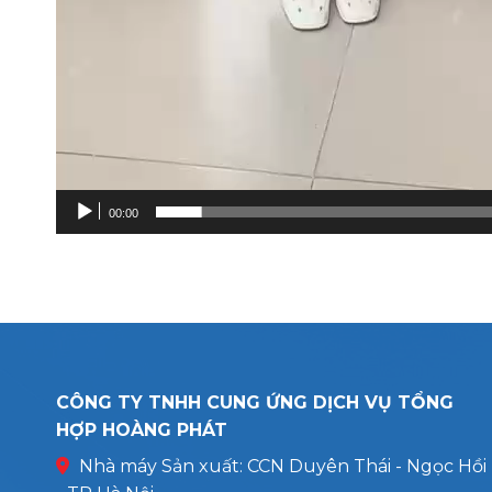
00:00
CÔNG TY TNHH CUNG ỨNG DỊCH VỤ TỔNG
HỢP HOÀNG PHÁT
Nhà máy Sản xuất: CCN Duyên Thái - Ngọc Hồi