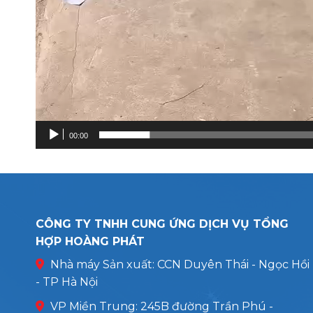
00:00
CÔNG TY TNHH CUNG ỨNG DỊCH VỤ TỔNG
HỢP HOÀNG PHÁT
Nhà máy Sản xuất: CCN Duyên Thái - Ngọc Hồi
- TP Hà Nội
VP Miền Trung: 245B đường Trần Phú -