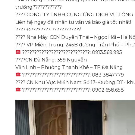
trường????????????
???? CÔNG TY TNHH CUNG ỨNG DỊCH VỤ TỔN
Liên hệ ngay để nhận tư vấn và báo giá tốt nhất!
???? Đ????̣???? ????????????̉:
???? Nhà Máy: CCN Duyên Thái – Ngọc Hồi – Hà Nộ
???? VP Miền Trung: 245B đường Trần Phú – Phư
????????????????????????????: 0913.569.995
????CN Đà Nẵng: 359 Nguyễn
Văn Linh – Phường Thanh Khê – TP Đà Nẵng
????????????????????????????: 083 3847779
???? CN Khu Vực Miền Nam: Số 17- Đường D11- kh
????????????????????????????: 0902.658.658
Trình
chơi
Video