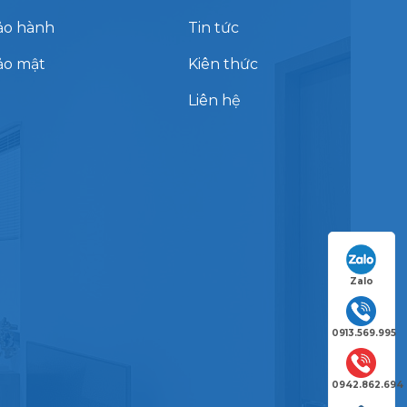
ảo hành
Tin tức
ảo mật
Kiên thức
Liên hệ
Zalo
0913.569.995
0942.862.694