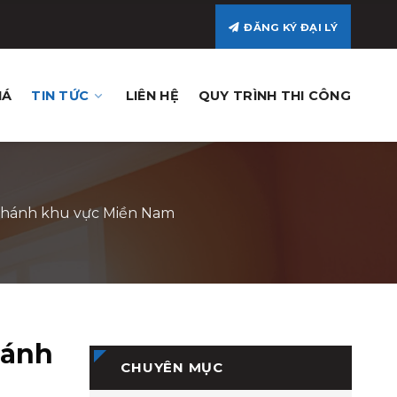
ĐĂNG KÝ ĐẠI LÝ
IÁ
TIN TỨC
LIÊN HỆ
QUY TRÌNH THI CÔNG
y nhánh khu vực Miền Nam
hánh
CHUYÊN MỤC