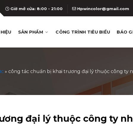
Giờ mở cửa: 8:00 - 21:00
Hpwincolor@gmail.com
THIỆU
SẢN PHẨM
CÔNG TRÌNH TIÊU BIỂU
BÁO G
ức
»
công tác chuẩn bị khai trương đại lý thuộc công t
rương đại lý thuộc công ty n