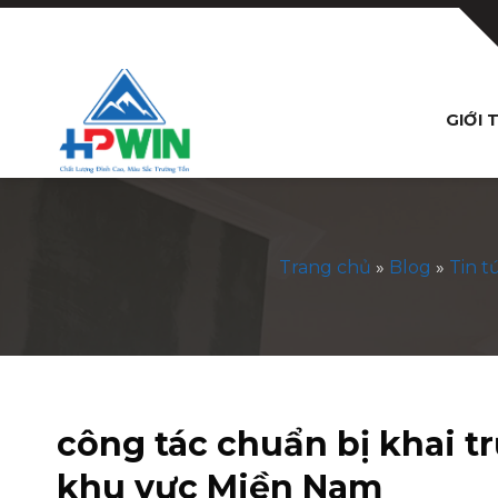
Bỏ
qua
nội
dung
GIỚI 
Trang chủ
»
Blog
»
Tin t
công tác chuẩn bị khai t
khu vực Miền Nam