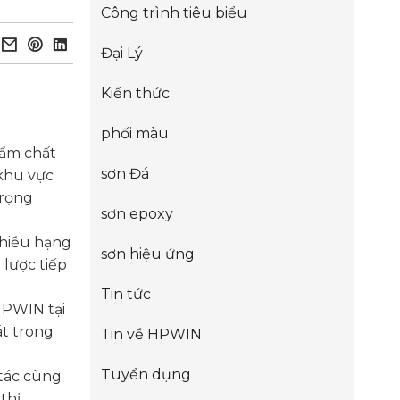
Công trình tiêu biểu
Đại Lý
Kiến thức
phối màu
ẩm chất
sơn Đá
khu vực
trọng
sơn epoxy
nhiều hạng
sơn hiệu ứng
 lược tiếp
Tin tức
HPWIN tại
t trong
Tin về HPWIN
Tuyển dụng
 tác cùng
thị