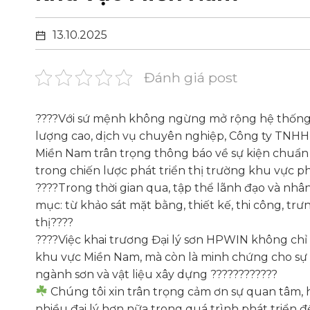
13.10.2025
Đánh giá post
????Với sứ mệnh không ngừng mở rộng hệ thống
lượng cao, dịch vụ chuyên nghiệp, Công ty TNH
Miền Nam trân trọng thông báo về sự kiện chuẩn 
trong chiến lược phát triển thị trường khu vực p
????Trong thời gian qua, tập thể lãnh đạo và nhâ
mục: từ khảo sát mặt bằng, thiết kế, thi công, tr
thị????
????Việc khai trương Đại lý sơn HPWIN không ch
khu vực Miền Nam, mà còn là minh chứng cho sự 
ngành sơn và vật liệu xây dựng ????????????
Chúng tôi xin trân trọng cảm ơn sự quan tâm, h
nhiều đại lý hơn nữa trong quá trình phát triển