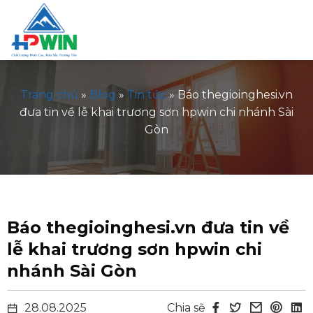
Bỏ
qua
nội
dung
Trang chủ
»
Blog
»
Tin tức
»
Báo thegioinghesi.vn
đưa tin về lễ khai trương sơn hpwin chi nhánh Sài
Gòn
Báo thegioinghesi.vn đưa tin về
lễ khai trương sơn hpwin chi
nhánh Sài Gòn
28.08.2025
Chia sẽ