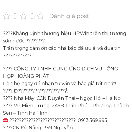
Đánh giá post
????Khẳng định thương hiệu HPWin trên thị trường
sơn nước ????️????
Trân trọng cảm ơn các nhà báo đã ưu ái và đưa tin
????????????
???? CÔNG TY TNHH CUNG ỨNG DỊCH VỤ TỔNG
HỢP HOÀNG PHÁT
Liên hệ ngay để nhận tư vấn và báo giá tốt nhất!
???? Đ????̣???? ????????????̉:
???? Nhà Máy: CCN Duyên Thái – Ngọc Hồi – Hà Nội
???? VP Miền Trung: 245B Trần Phú – Phường Thành
Sen – Tỉnh Hà Tĩnh
????????????????????????????: 0913.569.995
????CN Đà Nẵng: 359 Nguyễn