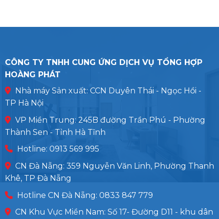
CÔNG TY TNHH CUNG ỨNG DỊCH VỤ TỔNG HỢP
HOÀNG PHÁT
Nhà máy Sản xuất: CCN Duyên Thái - Ngọc Hồi -
TP Hà Nội
VP Miền Trung: 245B đường Trần Phú - Phường
Thành Sen - Tỉnh Hà Tĩnh
Hotline: 0913 569 995
CN Đà Nẵng: 359 Nguyễn Văn Linh, Phường Thanh
Khê, TP Đà Nẵng
Hotline CN Đà Nẵng: 0833 847 779
CN Khu Vực Miền Nam: Số 17- Đường D11 - khu dân