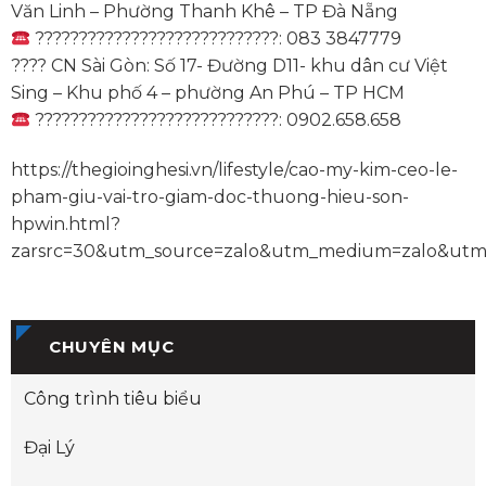
Văn Linh – Phường Thanh Khê – TP Đà Nẵng
????????????????????????????: 083 3847779
???? CN Sài Gòn: Số 17- Đường D11- khu dân cư Việt
Sing – Khu phố 4 – phường An Phú – TP HCM
????????????????????????????: 0902.658.658
https://thegioinghesi.vn/lifestyle/cao-my-kim-ceo-le-
pham-giu-vai-tro-giam-doc-thuong-hieu-son-
hpwin.html?
zarsrc=30&utm_source=zalo&utm_medium=zalo&utm
CHUYÊN MỤC
Công trình tiêu biểu
Đại Lý